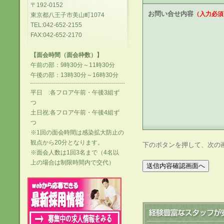
〒192-0152
お問い合せ内容
（入力必須
東京都八王子市美山町1074
TEL:042-652-2155
FAX:042-652-2170
【面会時間（面会枠数）】
午前の部：9時30分～11時30分
午後の部：13時30分～16時30分
平日 :各フロア午前・午後3組ず
つ
土日祝:各フロア午前・午後4組ず
つ
※1回の面会時間は感染拡大防止の
観点から20分となります。
下のボタンを押して、次の
※面会人数は1回3名まで（4名以
上の場合は制限時間内で交代）